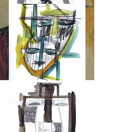
DR
I
DR
I