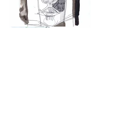
DR
I
DR
I
LOAD MORE